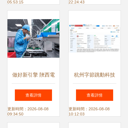
05:53:15
22:24:43
得關注
勢盡在威鋒果粉大
本營
做好新引擎 陜西電
杭州字節跳動科技
子長安計算助力“數
公司增資至5億
查看詳情
查看詳情
字陜西”建設
元，加碼計算機軟
更新時間：2026-08-08
更新時間：2026-08-08
09:34:50
10:12:03
硬件及輔助設備零